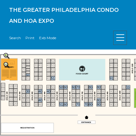
THE GREATER PHILADELPHIA CONDO
AND HOA EXPO
Search
Print
Exb Mode
221
320
321
420
421
520
921
1020
1021
1120
AISLE 1100
219
318
319
418
419
518
919
1018
1019
1118
316b
SEMINAR I
217
317
416
417
516
917
1016
1017
1116
316a
314b
215
315
414
415
514
915
1014
1015
1114
FOOD COURT
314a
213
312
313
412
413
512
913
1012
1013
1112
108
109
208
209
308
309
408
409
508
509
608
609
708
709
808
809
908
909
1008
1009
1108
106
107
206
207
306
307
406
407
506
507
606
607
706
707
806
807
906
907
1006
1007
1106
AISLE 1000
AISLE 100
AISLE 200
AISLE 300
AISLE 400
AISLE 500
AISLE 600
AISLE 700
AISLE 800
AISLE 900
104
105
204
205
304
305
404
405
504
505
604
605
704
705
804
805
904
905
1004
1005
1104
102
103
202
203
302
303
402
403
502
503
602
603
702
703
802
803
902
903
1002
1003
1102
101
200
201
300
301
400
401
500
511
600
601
700
701
800
801
900
901
1000
1001
1100
ENTRANCE
REGISTRATION